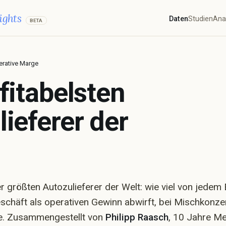
ights
Daten
Studien
Ana
BETA
rative Marge
fitabelsten
ieferer-Ranglisten
Alle? Tipp
Hers
ieferer der
atz
Mitarbeiter
Marktkapitalisierung
inn
Operative Marge
Gewinn je Mitarbeiter
 größten Autozulieferer der Welt: wie viel von jedem
chäft als operativen Gewinn abwirft, bei Mischkonze
nternehmen
Vorerst n
n Profil, alle Kennzahlen
e. Zusammengestellt von
Philipp Raasch
, 10 Jahre M
ärkte