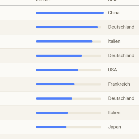
 nach operativer Marge
GRÖSSE
LAND
China
Deutschland
Italien
Deutschland
USA
Frankreich
Deutschland
Italien
Japan