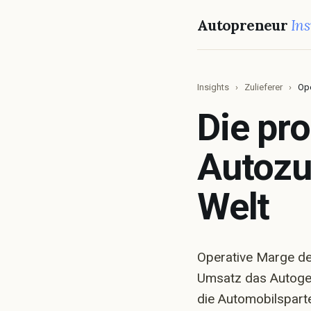
Autopreneur
Ins
Insights
›
Zulieferer
›
Ope
Die pro
Zul
Autozul
Ums
Welt
Gew
Operative Marge der
Umsatz das Autoges
U
Ei
die Automobilspart
M