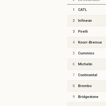
Autozulieferer
#
UNTERNEHMEN
1
CATL
2
Infineon
3
Pirelli
4
Knorr-Bremse
5
Cummins
6
Michelin
7
Continental
8
Brembo
9
Bridgestone