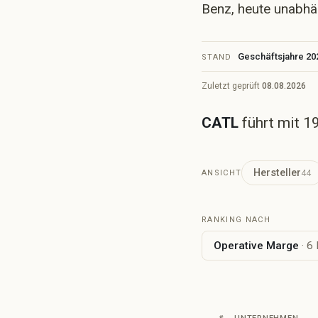
Benz, heute unabhän
Lä
M
Me
Geschäftsjahre 20
STAND
Ma
He
Zuletzt geprüft
08.08.2026
St
Ku
CATL
führt mit 19
Gl
Ke
An
Me
Hersteller
44
ANSICHT
RANKING NACH
Operative Marge
· 6