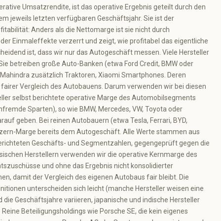
rative Umsatzrendite, ist das operative Ergebnis geteilt durch den
m jeweils letzten verfügbaren Geschäftsjahr. Sie ist der
tabilität: Anders als die Nettomarge ist sie nicht durch
er Einmaleffekte verzerrt und zeigt, wie profitabel das eigentliche
heidend ist, dass wir nur das Autogeschäft messen. Viele Hersteller
 Sie betreiben große Auto-Banken (etwa Ford Credit, BMW oder
 Mahindra zusätzlich Traktoren, Xiaomi Smartphones. Deren
fairer Vergleich des Autobauens. Darum verwenden wir bei diesen
ller selbst berichtete operative Marge des Automobilsegments
nfremde Sparten), so wie BMW, Mercedes, VW, Toyota oder
arauf geben. Bei reinen Autobauern (etwa Tesla, Ferrari, BYD,
onzern-Marge bereits dem Autogeschäft. Alle Werte stammen aus
berichteten Geschäfts- und Segmentzahlen, gegengeprüft gegen die
nesischen Herstellern verwenden wir die operative Kernmarge des
tszuschüsse und ohne das Ergebnis nicht konsolidierter
, damit der Vergleich des eigenen Autobaus fair bleibt. Die
itionen unterscheiden sich leicht (manche Hersteller weisen eine
 die Geschäftsjahre variieren, japanische und indische Hersteller
. Reine Beteiligungsholdings wie Porsche SE, die kein eigenes