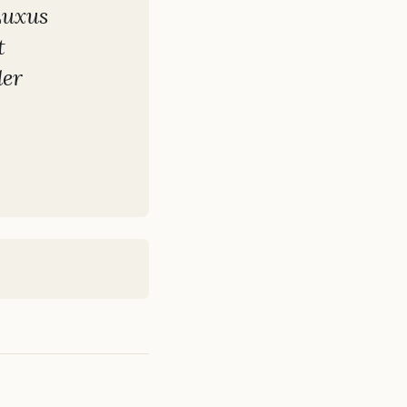
Luxus
t
der