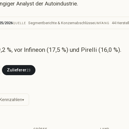
giger Analyst der Autoindustrie.
nder und Regionen
odelle
istverkaufte Modelle
25/2026
Segmentberichte & Konzernabschlüsse
44 Herstell
QUELLE
UMFANG
rktanteil
rsteller je Markt
udien
ratierte Marktanalysen
,2 %, vor Infineon (17,5 %) und Pirelli (16,0 %).
ossar
nnzahlen erklärt
alysen
ine Einordnung, mit Daten belegt
Zulieferer
23
 Kennzahlen
▾