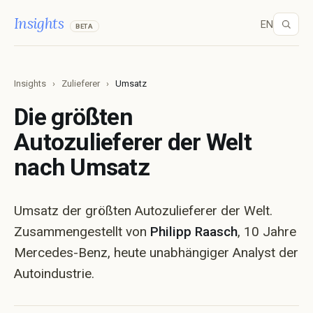
Insights
EN
BETA
Insights
›
Zulieferer
›
Umsatz
Die größten
Autozulieferer der Welt
Zulieferer-Ranglisten
Alle? Tipp
Hersteller
nach Umsatz
Umsatz
Mitarbeiter
Marktkapitalisierung
Umsatz der größten Autozulieferer der Welt.
Zusammengestellt von
Philipp Raasch
, 10 Jahre
Gewinn
Operative Marge
Gewinn je Mitarbeiter
Mercedes-Benz, heute unabhängiger Analyst der
Autoindustrie.
Unternehmen
Vorerst nur VW
Ein Profil, alle Kennzahlen