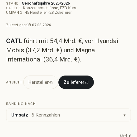
Geschäftsjahre 2025/2026
STAND
Märkte
Konzernabschlüsse, EZB-Kurs
QUELLE
Länder und Regionen
45 Hersteller · 23 Zulieferer
UMFANG
Modelle
Meistverkaufte Modelle
Zuletzt geprüft
07.08.2026
Marktanteil
Hersteller je Markt
CATL
führt mit 54,4 Mrd. €, vor Hyundai
Studien
Mobis (37,2 Mrd. €) und Magna
Kuratierte Marktanalysen
International (36,4 Mrd. €).
Glossar
Kennzahlen erklärt
Analysen
Meine Einordnung, mit Daten belegt
Hersteller
Zulieferer
45
23
ANSICHT
RANKING NACH
Umsatz
· 6 Kennzahlen
▾
Mrd. €