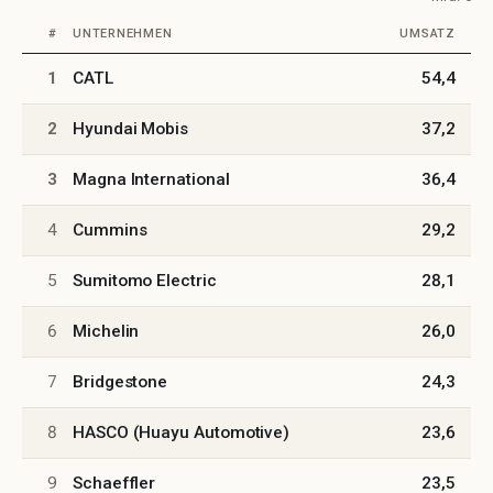
Autozulieferer nach Umsatz
#
UNTERNEHMEN
UMSATZ
1
CATL
54,4
2
Hyundai Mobis
37,2
3
Magna International
36,4
4
Cummins
29,2
5
Sumitomo Electric
28,1
6
Michelin
26,0
7
Bridgestone
24,3
8
HASCO (Huayu Automotive)
23,6
9
Schaeffler
23,5